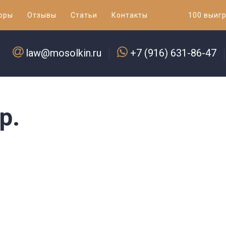
оры
Отзывы
Статьи
Контакты
100 выиг
law@mosolkin.ru
+7 (916) 631-86-47
р.