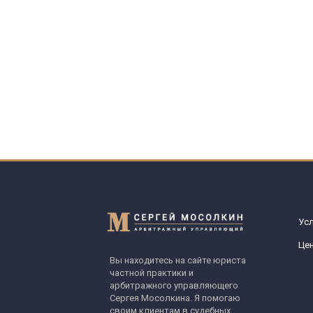
Усл
Це
Вы находитесь на сайте юриста
частной практики и
арбитражного управляющего
Сергея Мосолкина. Я помогаю
своим клиентам в судебных