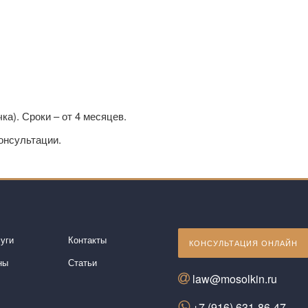
ка). Сроки – от 4 месяцев.
консультации.
уги
Контакты
КОНСУЛЬТАЦИЯ ОНЛАЙН
ны
Статьи
law@mosolkin.ru
+7 (916) 631-86-47