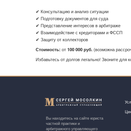
✔ Консультацию и анализ ситуации
✔ Подготовку документов для суда
✔ Представление интересов в арбитраже
✔ Взаимодействие с кредиторами и ФССП
✔ Защиту от коллекторов
Стоимость:
от
100 000 руб.
(возможна рассроч
Избавьтесь от долгов легально! Звоните для 
Усл
Це
Вы находитесь на сайте юриста
частной практики и
арбитражного управляющего